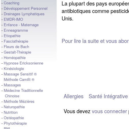
La plupart des pays européens 
-
Coaching
-
Développement Personnel
antibiotiques comme pesticide
-
Drainages Lymphatiques
Unis.
-
EMDR-IMO
-
Enfance - Maternage
-
Enneagramme
-
Etiopathie
Pour lire la suite et vous abo
-
Fasciathérapie
-
Fleurs de Bach
-
Gestalt-Thérapie
-
Homéopathie
-
Hypnose Ericksonienne
-
Kinésiologie
-
Massage Sensitif ®
Méthode Camilli ®
-
Massages
-
Médecine Traditionnelle
Allergies
Santé Intégrative
Chinoise
-
Méthode Mézières
-
Naturopathie
Vous devez
vous connecter
-
Nutrition
-
Ostéopathie
-
Phytothérapie
-
PNL