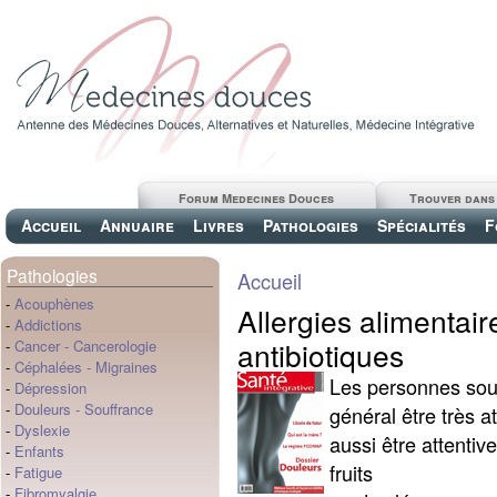
Forum Medecines Douces
Trouver dans
Accueil
Annuaire
Livres
Pathologies
Spécialités
F
Pathologies
Accueil
-
Acouphènes
Allergies alimentaire
-
Addictions
antibiotiques
-
Cancer
-
Cancerologie
-
Céphalées
-
Migraines
Les personnes souf
-
Dépression
-
Douleurs
-
Souffrance
général être très at
-
Dyslexie
aussi être attentiv
-
Enfants
fruits
-
Fatigue
-
Fibromyalgie