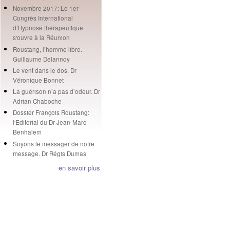
Novembre 2017: Le 1er
Congrès International
d’Hypnose thérapeutique
s'ouvre à la Réunion
Roustang, l’homme libre.
Guillaume Delannoy
Le vent dans le dos. Dr
Véronique Bonnet
La guérison n’a pas d’odeur. Dr
Adrian Chaboche
Dossier François Roustang:
l'Editorial du Dr Jean-Marc
Benhaiem
Soyons le messager de notre
message. Dr Régis Dumas
en savoir plus