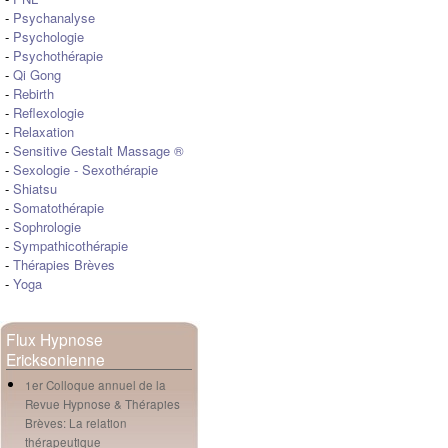
-
Psychanalyse
-
Psychologie
-
Psychothérapie
-
Qi Gong
-
Rebirth
-
Reflexologie
-
Relaxation
-
Sensitive Gestalt Massage ®
-
Sexologie
-
Sexothérapie
-
Shiatsu
-
Somatothérapie
-
Sophrologie
-
Sympathicothérapie
-
Thérapies Brèves
-
Yoga
Flux Hypnose
Ericksonienne
1er Colloque annuel de la
Revue Hypnose & Thérapies
Brèves: La relation
thérapeutique