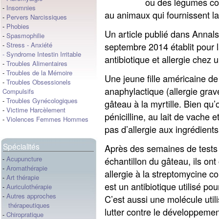
ou des légumes c
-
Insomnies
au animaux qui fournissent la
-
Pervers Narcissiques
-
Phobies
Un article publié dans Annal
-
Spasmophilie
septembre 2014 établit pour la
-
Stress
-
Anxiété
-
Syndrome Intestin Irritable
antibiotique et allergie chez 
-
Troubles Alimentaires
-
Troubles de la Mémoire
Une jeune fille américaine de
-
Troubles Obsessionels
anaphylactique (allergie gra
Compulsifs
-
Troubles Gynécologiques
gâteau à la myrtille. Bien qu’o
-
Victime Harcèlement
pénicilline, au lait de vache e
-
Violences Femmes Hommes
pas d’allergie aux ingrédient
Spécialités
Après des semaines de tests pr
-
Acupuncture
échantillon du gâteau, ils ont
-
Aromathérapie
allergie à la streptomycine 
-
Art thérapie
est un antibiotique utilisé po
-
Auriculothérapie
-
Autres approches
C’est aussi une molécule util
thérapeutiques
lutter contre le développeme
-
Chiropratique