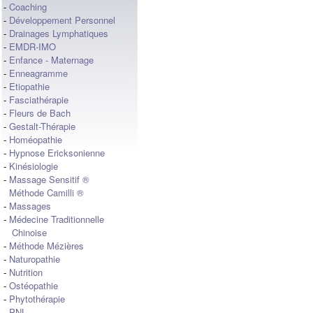
-
Coaching
-
Développement Personnel
-
Drainages Lymphatiques
-
EMDR-IMO
-
Enfance - Maternage
-
Enneagramme
-
Etiopathie
-
Fasciathérapie
-
Fleurs de Bach
-
Gestalt-Thérapie
-
Homéopathie
-
Hypnose Ericksonienne
-
Kinésiologie
-
Massage Sensitif ®
Méthode Camilli ®
-
Massages
-
Médecine Traditionnelle
Chinoise
-
Méthode Mézières
-
Naturopathie
-
Nutrition
-
Ostéopathie
-
Phytothérapie
-
PNL