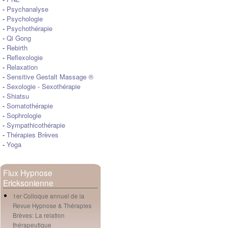
-
Psychanalyse
-
Psychologie
-
Psychothérapie
-
Qi Gong
-
Rebirth
-
Reflexologie
-
Relaxation
-
Sensitive Gestalt Massage ®
-
Sexologie
-
Sexothérapie
-
Shiatsu
-
Somatothérapie
-
Sophrologie
-
Sympathicothérapie
-
Thérapies Brèves
-
Yoga
Flux Hypnose
Ericksonienne
1er Colloque annuel de la
Revue Hypnose & Thérapies
Brèves: La relation
thérapeutique