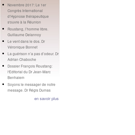
Novembre 2017: Le 1er
Congrès International
d’Hypnose thérapeutique
s'ouvre à la Réunion
Roustang, l’homme libre.
Guillaume Delannoy
Le vent dans le dos. Dr
Véronique Bonnet
La guérison n’a pas d’odeur. Dr
Adrian Chaboche
Dossier François Roustang:
l'Editorial du Dr Jean-Marc
Benhaiem
Soyons le messager de notre
message. Dr Régis Dumas
en savoir plus