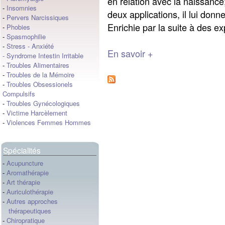
en relation avec la naissance
-
Insomnies
deux applications, il lui don
-
Pervers Narcissiques
Enrichie par la suite à des ex
-
Phobies
-
Spasmophilie
-
Stress
-
Anxiété
En savoir +
-
Syndrome Intestin Irritable
-
Troubles Alimentaires
-
Troubles de la Mémoire
-
Troubles Obsessionels
Compulsifs
-
Troubles Gynécologiques
-
Victime Harcèlement
-
Violences Femmes Hommes
Spécialités
-
Acupuncture
-
Aromathérapie
-
Art thérapie
-
Auriculothérapie
-
Autres approches
thérapeutiques
-
Chiropratique