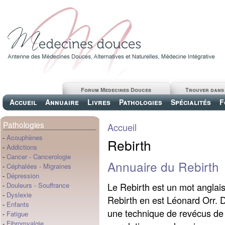
Forum Medecines Douces
Trouver dans
Accueil
Annuaire
Livres
Pathologies
Spécialités
F
Pathologies
Accueil
-
Acouphènes
Rebirth
-
Addictions
-
Cancer
-
Cancerologie
Annuaire du Rebirth
-
Céphalées
-
Migraines
-
Dépression
Le Rebirth est un mot anglais
-
Douleurs
-
Souffrance
-
Dyslexie
Rebirth en est Léonard Orr. 
-
Enfants
une technique de revécus de 
-
Fatigue
-
Fibromyalgie