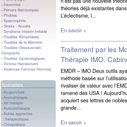
n’est pas une nouvelle théorie
-
Insomnies
théories déjà existantes dan
-
Pervers Narcissiques
L’éclectisme, l...
-
Phobies
-
Spasmophilie
-
Stress
-
Anxiété
En savoir +
-
Syndrome Intestin Irritable
-
Troubles Alimentaires
-
Troubles de la Mémoire
Traitement par les M
-
Troubles Obsessionels
Compulsifs
Thérapie IMO. Cabin
-
Troubles Gynécologiques
-
Victime Harcèlement
-
Violences Femmes Hommes
EMDR – IMO Deux outils ayan
méthode basée sur l’utilisat
rivaliser de valeur avec l’E
Spécialités
ramené des USA ! Aujourd’hui
-
Acupuncture
-
Aromathérapie
acquiert ses lettres de nobles
-
Art thérapie
grande...
-
Auriculothérapie
-
Autres approches
thérapeutiques
En savoir +
-
Chiropratique