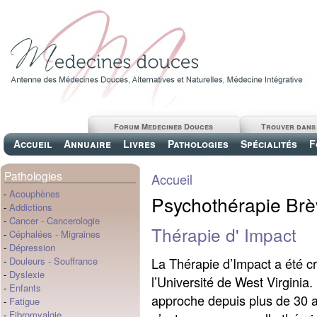
Forum Medecines Douces
Trouver dans
Accueil
Annuaire
Livres
Pathologies
Spécialités
F
Pathologies
Accueil
-
Acouphènes
Psychothérapie Brè
-
Addictions
-
Cancer
-
Cancerologie
Thérapie d' Impact
-
Céphalées
-
Migraines
-
Dépression
La Thérapie d’Impact a été c
-
Douleurs
-
Souffrance
-
Dyslexie
l’Université de West Virginia
-
Enfants
approche depuis plus de 30 a
-
Fatigue
-
Fibromyalgie