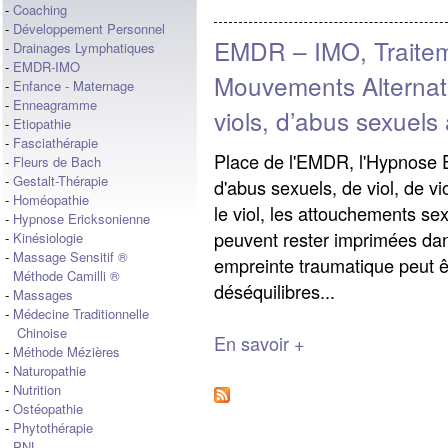
-
Coaching
-
Développement Personnel
EMDR – IMO, Traitem
-
Drainages Lymphatiques
-
EMDR-IMO
Mouvements Alternati
-
Enfance - Maternage
-
Enneagramme
viols, d’abus sexuels
-
Etiopathie
-
Fasciathérapie
Place de l'EMDR, l'Hypnose E
-
Fleurs de Bach
-
Gestalt-Thérapie
d'abus sexuels, de viol, de v
-
Homéopathie
le viol, les attouchements se
-
Hypnose Ericksonienne
peuvent rester imprimées dans
-
Kinésiologie
-
Massage Sensitif ®
empreinte traumatique peut 
Méthode Camilli ®
déséquilibres...
-
Massages
-
Médecine Traditionnelle
Chinoise
En savoir +
-
Méthode Mézières
-
Naturopathie
-
Nutrition
-
Ostéopathie
-
Phytothérapie
-
PNL