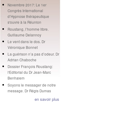
Novembre 2017: Le 1er
Congrès International
d’Hypnose thérapeutique
s'ouvre à la Réunion
Roustang, l’homme libre.
Guillaume Delannoy
Le vent dans le dos. Dr
Véronique Bonnet
La guérison n’a pas d’odeur. Dr
Adrian Chaboche
Dossier François Roustang:
l'Editorial du Dr Jean-Marc
Benhaiem
Soyons le messager de notre
message. Dr Régis Dumas
en savoir plus