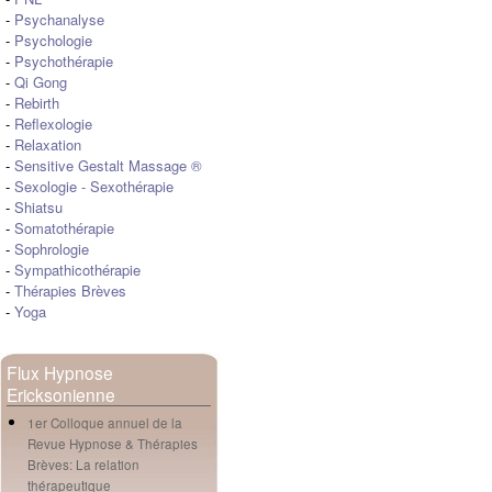
-
Psychanalyse
-
Psychologie
-
Psychothérapie
-
Qi Gong
-
Rebirth
-
Reflexologie
-
Relaxation
-
Sensitive Gestalt Massage ®
-
Sexologie
-
Sexothérapie
-
Shiatsu
-
Somatothérapie
-
Sophrologie
-
Sympathicothérapie
-
Thérapies Brèves
-
Yoga
Flux Hypnose
Ericksonienne
1er Colloque annuel de la
Revue Hypnose & Thérapies
Brèves: La relation
thérapeutique