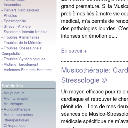
-
Insomnies
grand prématuré. Si la Music
-
Pervers Narcissiques
problèmes liés à notre vie co
-
Phobies
médical, m’a permis de renco
-
Spasmophilie
-
Stress
-
Anxiété
des pathologies lourdes. C’e
-
Syndrome Intestin Irritable
intenses en émotion et...
-
Troubles Alimentaires
-
Troubles de la Mémoire
-
Troubles Obsessionels
En savoir +
Compulsifs
-
Troubles Gynécologiques
-
Victime Harcèlement
Musicothérapie: Card
-
Violences Femmes Hommes
Stressologie ©
Spécialités
Un moyen efficace pour ralenti
-
Acupuncture
cardiaque et retrouver le che
-
Aromathérapie
-
Art thérapie
plénitude. Lors de mes deux p
-
Auriculothérapie
séances de Musico-Stressolog
-
Autres approches
médicale spécifique ne m’avai
thérapeutiques
-
Chiropratique