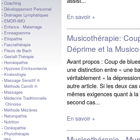
assist...
-
Coaching
-
Développement Personnel
-
Drainages Lymphatiques
En savoir +
-
EMDR-IMO
-
Enfance - Maternage
-
Enneagramme
Musicothérapie: Coup
-
Etiopathie
-
Fasciathérapie
Déprime et la Musico
-
Fleurs de Bach
-
Gestalt-Thérapie
Avant propos : Coup de blues
-
Homéopathie
une distinction entre « une b
-
Hypnose Ericksonienne
-
Kinésiologie
véritablement « la dépression 
-
Massage Sensitif ®
autre article. Si les deux cas
Méthode Camilli ®
-
Massages
mêmes exigences quant à la r
-
Médecine Traditionnelle
second cas...
Chinoise
-
Méthode Mézières
-
Naturopathie
En savoir +
-
Nutrition
-
Ostéopathie
-
Phytothérapie
Musicothérapie - Mus
-
PNL