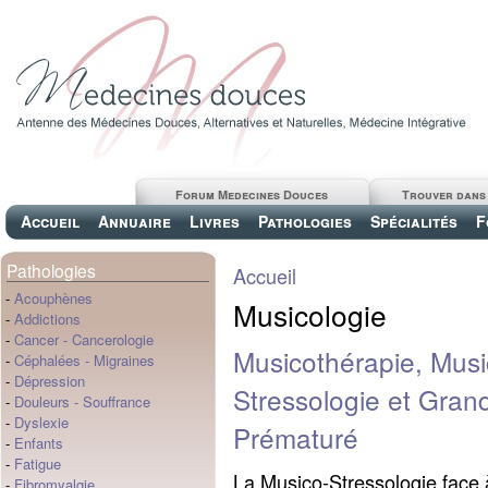
Forum Medecines Douces
Trouver dans
Accueil
Annuaire
Livres
Pathologies
Spécialités
F
Pathologies
Accueil
-
Acouphènes
Musicologie
-
Addictions
-
Cancer
-
Cancerologie
Musicothérapie, Musi
-
Céphalées
-
Migraines
-
Dépression
Stressologie et Gran
-
Douleurs
-
Souffrance
-
Dyslexie
Prématuré
-
Enfants
-
Fatigue
La Musico-Stressologie face 
-
Fibromyalgie