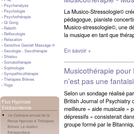
-
Psychanalyse
La Musico-Stressologie© cré
-
Psychologie
-
Psychothérapie
pédagogue, pianiste concert
-
Qi Gong
Musico-stressologie©, une dé
-
Rebirth
la musique en tant que thérap
-
Reflexologie
-
Relaxation
-
Sensitive Gestalt Massage ®
En savoir +
-
Sexologie
-
Sexothérapie
-
Shiatsu
-
Somatothérapie
-
Sophrologie
Musicothérapie pour 
-
Sympathicothérapie
n’est pas une fantaisi
-
Thérapies Brèves
-
Yoga
Selon un sondage réalisé par
British Journal of Psychiatry
Flux Hypnose
Ericksonienne
meilleure « aide musicale » 
dépressifs » consisterait dan
1er Colloque annuel de la
Revue Hypnose & Thérapies
groupe formé par le Bitanniqu
Brèves: La relation
thérapeutique