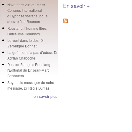
En savoir +
Novembre 2017: Le 1er
Congrès International
d’Hypnose thérapeutique
s'ouvre à la Réunion
Roustang, l’homme libre.
Guillaume Delannoy
Le vent dans le dos. Dr
Véronique Bonnet
La guérison n’a pas d’odeur. Dr
Adrian Chaboche
Dossier François Roustang:
l'Editorial du Dr Jean-Marc
Benhaiem
Soyons le messager de notre
message. Dr Régis Dumas
en savoir plus