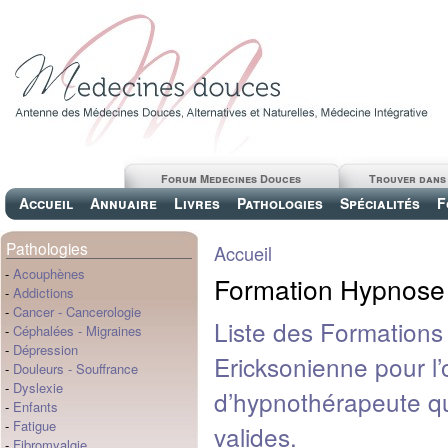
Forum Medecines Douces
Trouver dans
Accueil
Annuaire
Livres
Pathologies
Spécialités
F
Pathologies
Accueil
-
Acouphènes
Formation Hypnose
-
Addictions
-
Cancer
-
Cancerologie
Liste des Formations
-
Céphalées
-
Migraines
-
Dépression
Ericksonienne pour l’o
-
Douleurs
-
Souffrance
-
Dyslexie
d’hypnothérapeute 
-
Enfants
-
Fatigue
valides.
-
Fibromyalgie