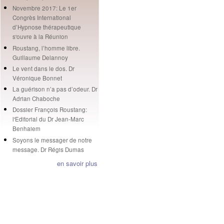
Novembre 2017: Le 1er
Congrès International
d’Hypnose thérapeutique
s'ouvre à la Réunion
Roustang, l’homme libre.
Guillaume Delannoy
Le vent dans le dos. Dr
Véronique Bonnet
La guérison n’a pas d’odeur. Dr
Adrian Chaboche
Dossier François Roustang:
l'Editorial du Dr Jean-Marc
Benhaiem
Soyons le messager de notre
message. Dr Régis Dumas
en savoir plus