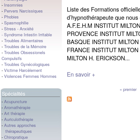
-
Insomnies
Liste des Formations officiell
-
Pervers Narcissiques
d’hypnothérapeute que nous
-
Phobies
-
Spasmophilie
A.F.E.H.M INSTITUT MILTO
-
Stress
-
Anxiété
PROVENCE INSTITUT MILTO
-
Syndrome Intestin Irritable
BASQUE INSTITUT MILTON
-
Troubles Alimentaires
-
Troubles de la Mémoire
FRANCE INSTITUT MILTON 
-
Troubles Obsessionels
MILTON H. ERICKSON...
Compulsifs
-
Troubles Gynécologiques
-
Victime Harcèlement
En savoir +
-
Violences Femmes Hommes
« premier
Spécialités
-
Acupuncture
-
Aromathérapie
-
Art thérapie
-
Auriculothérapie
-
Autres approches
thérapeutiques
-
Chiropratique