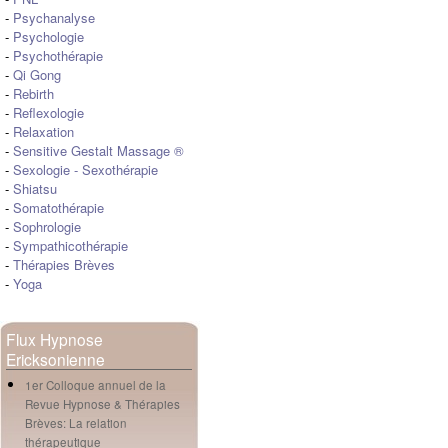
-
Psychanalyse
-
Psychologie
-
Psychothérapie
-
Qi Gong
-
Rebirth
-
Reflexologie
-
Relaxation
-
Sensitive Gestalt Massage ®
-
Sexologie
-
Sexothérapie
-
Shiatsu
-
Somatothérapie
-
Sophrologie
-
Sympathicothérapie
-
Thérapies Brèves
-
Yoga
Flux Hypnose
Ericksonienne
1er Colloque annuel de la
Revue Hypnose & Thérapies
Brèves: La relation
thérapeutique