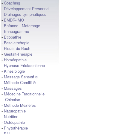
-
Coaching
-
Développement Personnel
-
Drainages Lymphatiques
-
EMDR-IMO
-
Enfance - Maternage
-
Enneagramme
-
Etiopathie
-
Fasciathérapie
-
Fleurs de Bach
-
Gestalt-Thérapie
-
Homéopathie
-
Hypnose Ericksonienne
-
Kinésiologie
-
Massage Sensitif ®
Méthode Camilli ®
-
Massages
-
Médecine Traditionnelle
Chinoise
-
Méthode Mézières
-
Naturopathie
-
Nutrition
-
Ostéopathie
-
Phytothérapie
-
PNL