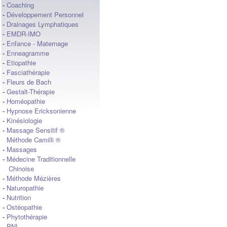
-
Coaching
-
Développement Personnel
-
Drainages Lymphatiques
-
EMDR-IMO
-
Enfance - Maternage
-
Enneagramme
-
Etiopathie
-
Fasciathérapie
-
Fleurs de Bach
-
Gestalt-Thérapie
-
Homéopathie
-
Hypnose Ericksonienne
-
Kinésiologie
-
Massage Sensitif ®
Méthode Camilli ®
-
Massages
-
Médecine Traditionnelle
Chinoise
-
Méthode Mézières
-
Naturopathie
-
Nutrition
-
Ostéopathie
-
Phytothérapie
-
PNL