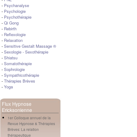
-
Psychanalyse
-
Psychologie
-
Psychothérapie
-
Qi Gong
-
Rebirth
-
Reflexologie
-
Relaxation
-
Sensitive Gestalt Massage ®
-
Sexologie
-
Sexothérapie
-
Shiatsu
-
Somatothérapie
-
Sophrologie
-
Sympathicothérapie
-
Thérapies Brèves
-
Yoga
Flux Hypnose
Ericksonienne
1er Colloque annuel de la
Revue Hypnose & Thérapies
Brèves: La relation
thérapeutique