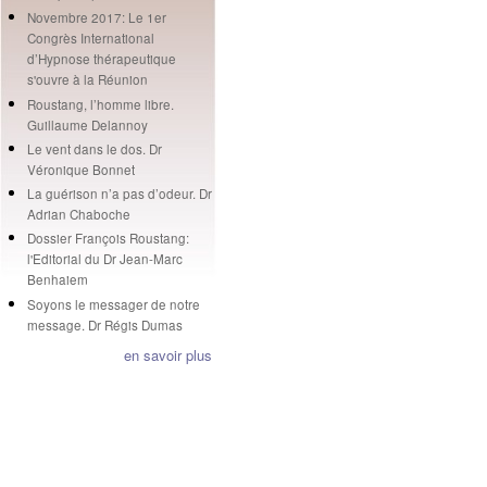
Novembre 2017: Le 1er
Congrès International
d’Hypnose thérapeutique
s'ouvre à la Réunion
Roustang, l’homme libre.
Guillaume Delannoy
Le vent dans le dos. Dr
Véronique Bonnet
La guérison n’a pas d’odeur. Dr
Adrian Chaboche
Dossier François Roustang:
l'Editorial du Dr Jean-Marc
Benhaiem
Soyons le messager de notre
message. Dr Régis Dumas
en savoir plus