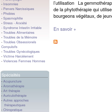
l’utilisation La gemmothéra
-
Insomnies
de la phytothérapie qui utilis
-
Pervers Narcissiques
-
Phobies
bourgeons végétaux, de jeunes
-
Spasmophilie
-
Stress
-
Anxiété
-
Syndrome Intestin Irritable
En savoir +
-
Troubles Alimentaires
-
Troubles de la Mémoire
-
Troubles Obsessionels
Compulsifs
-
Troubles Gynécologiques
-
Victime Harcèlement
-
Violences Femmes Hommes
Spécialités
-
Acupuncture
-
Aromathérapie
-
Art thérapie
-
Auriculothérapie
-
Autres approches
thérapeutiques
-
Chiropratique