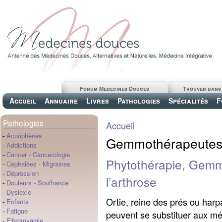
Forum Medecines Douces
Trouver dans
Accueil
Annuaire
Livres
Pathologies
Spécialités
F
Pathologies
Accueil
-
Acouphènes
Gemmothérapeute
-
Addictions
-
Cancer
-
Cancerologie
Phytothérapie, Gemmo
-
Céphalées
-
Migraines
-
Dépression
l’arthrose
-
Douleurs
-
Souffrance
-
Dyslexie
Ortie, reine des prés ou har
-
Enfants
-
Fatigue
peuvent se substituer aux mé
-
Fibromyalgie