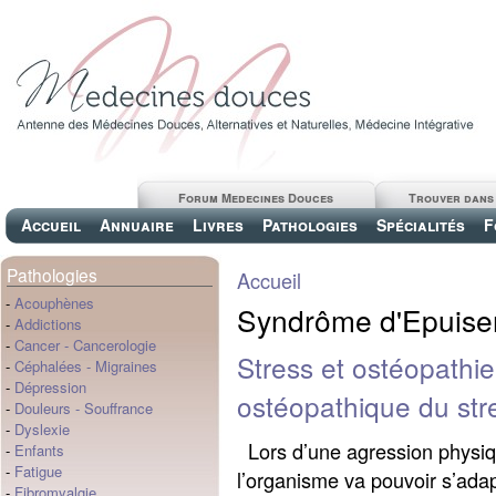
Forum Medecines Douces
Trouver dans
Accueil
Annuaire
Livres
Pathologies
Spécialités
F
Pathologies
Accueil
-
Acouphènes
Syndrôme d'Epuis
-
Addictions
-
Cancer
-
Cancerologie
Stress et ostéopathie
-
Céphalées
-
Migraines
-
Dépression
ostéopathique du str
-
Douleurs
-
Souffrance
-
Dyslexie
Lors d’une agression physiq
-
Enfants
-
Fatigue
l’organisme va pouvoir s’ada
-
Fibromyalgie