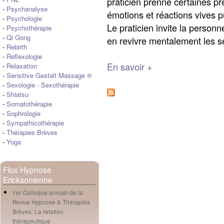
praticien prenne certaines pr
-
Psychanalyse
émotions et réactions vives p
-
Psychologie
Le praticien invite la personn
-
Psychothérapie
-
Qi Gong
en revivre mentalement les se
-
Rebirth
-
Reflexologie
En savoir +
-
Relaxation
-
Sensitive Gestalt Massage ®
-
Sexologie
-
Sexothérapie
-
Shiatsu
-
Somatothérapie
-
Sophrologie
-
Sympathicothérapie
-
Thérapies Brèves
-
Yoga
Flux Hypnose
Ericksonienne
1er Colloque annuel de la
Revue Hypnose & Thérapies
Brèves: La relation
thérapeutique