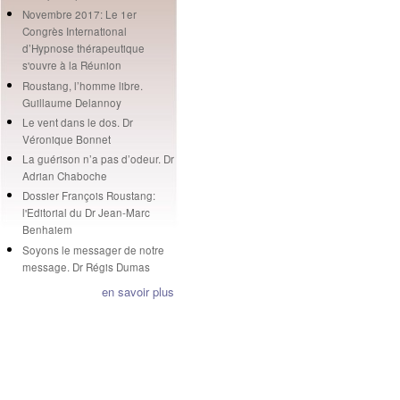
Novembre 2017: Le 1er
Congrès International
d’Hypnose thérapeutique
s'ouvre à la Réunion
Roustang, l’homme libre.
Guillaume Delannoy
Le vent dans le dos. Dr
Véronique Bonnet
La guérison n’a pas d’odeur. Dr
Adrian Chaboche
Dossier François Roustang:
l'Editorial du Dr Jean-Marc
Benhaiem
Soyons le messager de notre
message. Dr Régis Dumas
en savoir plus