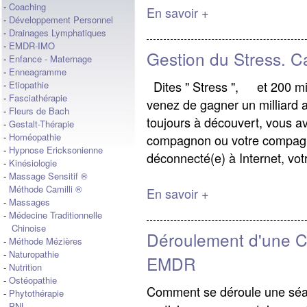
-
Coaching
En savoir +
-
Développement Personnel
-
Drainages Lymphatiques
-
EMDR-IMO
Gestion du Stress. C
-
Enfance - Maternage
-
Enneagramme
Dites " Stress ", et 200 mill
-
Etiopathie
-
Fasciathérapie
venez de gagner un milliard 
-
Fleurs de Bach
toujours à découvert, vous av
-
Gestalt-Thérapie
-
Homéopathie
compagnon ou votre compagne
-
Hypnose Ericksonienne
déconnecté(e) à Internet, votr
-
Kinésiologie
-
Massage Sensitif ®
Méthode Camilli ®
En savoir +
-
Massages
-
Médecine Traditionnelle
Chinoise
Déroulement d'une C
-
Méthode Mézières
-
Naturopathie
EMDR
-
Nutrition
-
Ostéopathie
Comment se déroule une séan
-
Phytothérapie
-
PNL