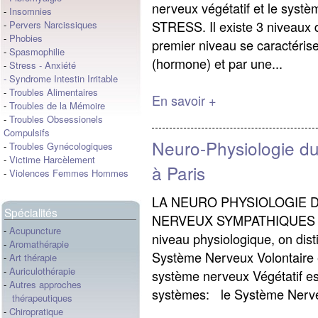
nerveux végétatif et le syst
-
Insomnies
STRESS. Il existe 3 niveaux d
-
Pervers Narcissiques
-
Phobies
premier niveau se caractéris
-
Spasmophilie
(hormone) et par une...
-
Stress
-
Anxiété
-
Syndrome Intestin Irritable
-
Troubles Alimentaires
En savoir +
-
Troubles de la Mémoire
-
Troubles Obsessionels
Compulsifs
Neuro-Physiologie du
-
Troubles Gynécologiques
-
Victime Harcèlement
à Paris
-
Violences Femmes Hommes
LA NEURO PHYSIOLOGIE D
Spécialités
NERVEUX SYMPATHIQUES (
-
Acupuncture
niveau physiologique, on dis
-
Aromathérapie
Système Nerveux Volontaire 
-
Art thérapie
-
Auriculothérapie
système nerveux Végétatif es
-
Autres approches
systèmes: le Système Nerve
thérapeutiques
-
Chiropratique