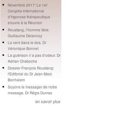
Novembre 2017: Le 1er
Congrès International
d’Hypnose thérapeutique
s'ouvre à la Réunion
Roustang, l’homme libre.
Guillaume Delannoy
Le vent dans le dos. Dr
Véronique Bonnet
La guérison n’a pas d’odeur. Dr
Adrian Chaboche
Dossier François Roustang:
l'Editorial du Dr Jean-Marc
Benhaiem
Soyons le messager de notre
message. Dr Régis Dumas
en savoir plus