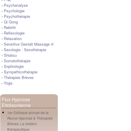
-
Psychanalyse
-
Psychologie
-
Psychothérapie
-
Qi Gong
-
Rebirth
-
Reflexologie
-
Relaxation
-
Sensitive Gestalt Massage ®
-
Sexologie
-
Sexothérapie
-
Shiatsu
-
Somatothérapie
-
Sophrologie
-
Sympathicothérapie
-
Thérapies Brèves
-
Yoga
Flux Hypnose
Ericksonienne
1er Colloque annuel de la
Revue Hypnose & Thérapies
Brèves: La relation
thérapeutique