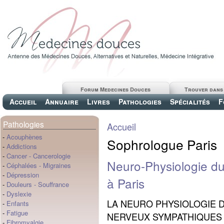
Forum Medecines Douces
Trouver dans
Accueil
Annuaire
Livres
Pathologies
Spécialités
F
Pathologies
Accueil
-
Acouphènes
Sophrologue Paris
-
Addictions
-
Cancer
-
Cancerologie
Neuro-Physiologie du
-
Céphalées
-
Migraines
-
Dépression
à Paris
-
Douleurs
-
Souffrance
-
Dyslexie
LA NEURO PHYSIOLOGIE D
-
Enfants
-
Fatigue
NERVEUX SYMPATHIQUES (
-
Fibromyalgie