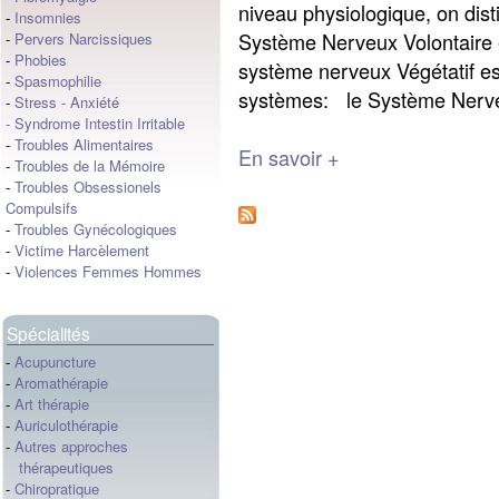
niveau physiologique, on dis
-
Insomnies
Système Nerveux Volontaire 
-
Pervers Narcissiques
-
Phobies
système nerveux Végétatif es
-
Spasmophilie
systèmes: le Système Nerve
-
Stress
-
Anxiété
-
Syndrome Intestin Irritable
-
Troubles Alimentaires
En savoir +
-
Troubles de la Mémoire
-
Troubles Obsessionels
Compulsifs
-
Troubles Gynécologiques
-
Victime Harcèlement
-
Violences Femmes Hommes
Spécialités
-
Acupuncture
-
Aromathérapie
-
Art thérapie
-
Auriculothérapie
-
Autres approches
thérapeutiques
-
Chiropratique