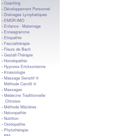
-
Coaching
-
Développement Personnel
-
Drainages Lymphatiques
-
EMDR-IMO
-
Enfance - Maternage
-
Enneagramme
-
Etiopathie
-
Fasciathérapie
-
Fleurs de Bach
-
Gestalt-Thérapie
-
Homéopathie
-
Hypnose Ericksonienne
-
Kinésiologie
-
Massage Sensitif ®
Méthode Camilli ®
-
Massages
-
Médecine Traditionnelle
Chinoise
-
Méthode Mézières
-
Naturopathie
-
Nutrition
-
Ostéopathie
-
Phytothérapie
-
PNL