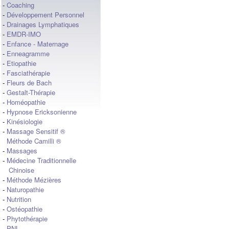
-
Coaching
-
Développement Personnel
-
Drainages Lymphatiques
-
EMDR-IMO
-
Enfance - Maternage
-
Enneagramme
-
Etiopathie
-
Fasciathérapie
-
Fleurs de Bach
-
Gestalt-Thérapie
-
Homéopathie
-
Hypnose Ericksonienne
-
Kinésiologie
-
Massage Sensitif ®
Méthode Camilli ®
-
Massages
-
Médecine Traditionnelle
Chinoise
-
Méthode Mézières
-
Naturopathie
-
Nutrition
-
Ostéopathie
-
Phytothérapie
-
PNL