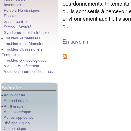
bourdonnements, tintements, 
-
Insomnies
qu’ils sont seuls à percevoir 
-
Pervers Narcissiques
-
Phobies
environnement auditif. Ils 
-
Spasmophilie
qui...
-
Stress
-
Anxiété
-
Syndrome Intestin Irritable
-
Troubles Alimentaires
En savoir +
-
Troubles de la Mémoire
-
Troubles Obsessionels
Compulsifs
-
Troubles Gynécologiques
-
Victime Harcèlement
-
Violences Femmes Hommes
Spécialités
-
Acupuncture
-
Aromathérapie
-
Art thérapie
-
Auriculothérapie
-
Autres approches
thérapeutiques
-
Chiropratique