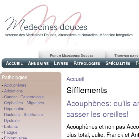
Forum Medecines Douces
Trouver dans
Accueil
Annuaire
Livres
Pathologies
Spécialités
F
Pathologies
Accueil
-
Acouphènes
Sifflements
-
Addictions
-
Cancer
-
Cancerologie
Acouphènes: qu’ils a
-
Céphalées
-
Migraines
-
Dépression
casser les oreilles!
-
Douleurs
-
Souffrance
-
Dyslexie
Acouphènes et non pas Acco
-
Enfants
-
Fatigue
plus total, Julie, Franck et A
-
Fibromyalgie