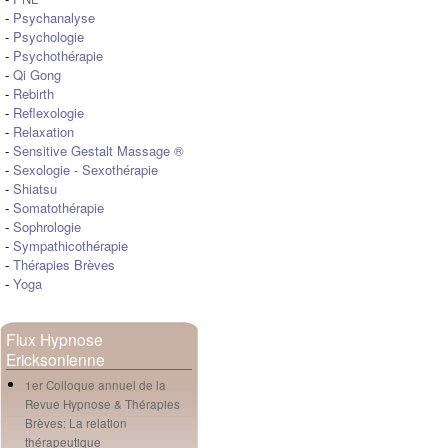
-
Psychanalyse
-
Psychologie
-
Psychothérapie
-
Qi Gong
-
Rebirth
-
Reflexologie
-
Relaxation
-
Sensitive Gestalt Massage ®
-
Sexologie
-
Sexothérapie
-
Shiatsu
-
Somatothérapie
-
Sophrologie
-
Sympathicothérapie
-
Thérapies Brèves
-
Yoga
Flux Hypnose
Ericksonienne
1er Colloque annuel de la
Revue Hypnose & Thérapies
Brèves: La relation
thérapeutique