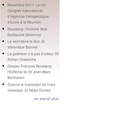
Novembre 2017: Le 1er
Congrès International
d’Hypnose thérapeutique
s'ouvre à la Réunion
Roustang, l’homme libre.
Guillaume Delannoy
Le vent dans le dos. Dr
Véronique Bonnet
La guérison n’a pas d’odeur. Dr
Adrian Chaboche
Dossier François Roustang:
l'Editorial du Dr Jean-Marc
Benhaiem
Soyons le messager de notre
message. Dr Régis Dumas
en savoir plus