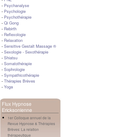
-
Psychanalyse
-
Psychologie
-
Psychothérapie
-
Qi Gong
-
Rebirth
-
Reflexologie
-
Relaxation
-
Sensitive Gestalt Massage ®
-
Sexologie
-
Sexothérapie
-
Shiatsu
-
Somatothérapie
-
Sophrologie
-
Sympathicothérapie
-
Thérapies Brèves
-
Yoga
Flux Hypnose
Ericksonienne
1er Colloque annuel de la
Revue Hypnose & Thérapies
Brèves: La relation
thérapeutique