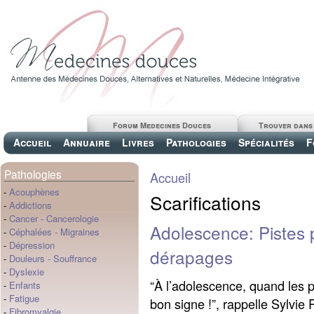
Forum Medecines Douces
Trouver dans
Accueil
Annuaire
Livres
Pathologies
Spécialités
F
Pathologies
Accueil
-
Acouphènes
Scarifications
-
Addictions
-
Cancer
-
Cancerologie
Adolescence: Pistes p
-
Céphalées
-
Migraines
-
Dépression
dérapages
-
Douleurs
-
Souffrance
-
Dyslexie
“À l’adolescence, quand les p
-
Enfants
-
Fatigue
bon signe !”, rappelle Sylvie
-
Fibromyalgie