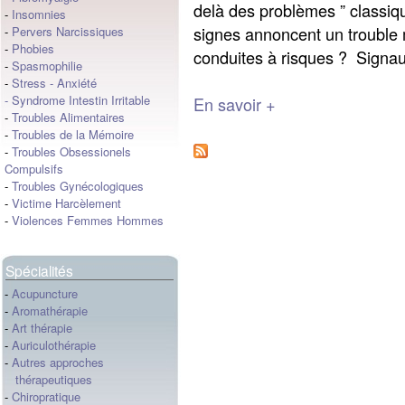
delà des problèmes ” classiqu
-
Insomnies
signes annoncent un trouble
-
Pervers Narcissiques
-
Phobies
conduites à risques ? Signaux
-
Spasmophilie
-
Stress
-
Anxiété
-
Syndrome Intestin Irritable
En savoir +
-
Troubles Alimentaires
-
Troubles de la Mémoire
-
Troubles Obsessionels
Compulsifs
-
Troubles Gynécologiques
-
Victime Harcèlement
-
Violences Femmes Hommes
Spécialités
-
Acupuncture
-
Aromathérapie
-
Art thérapie
-
Auriculothérapie
-
Autres approches
thérapeutiques
-
Chiropratique