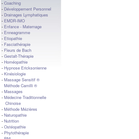
-
Coaching
-
Développement Personnel
-
Drainages Lymphatiques
-
EMDR-IMO
-
Enfance - Maternage
-
Enneagramme
-
Etiopathie
-
Fasciathérapie
-
Fleurs de Bach
-
Gestalt-Thérapie
-
Homéopathie
-
Hypnose Ericksonienne
-
Kinésiologie
-
Massage Sensitif ®
Méthode Camilli ®
-
Massages
-
Médecine Traditionnelle
Chinoise
-
Méthode Mézières
-
Naturopathie
-
Nutrition
-
Ostéopathie
-
Phytothérapie
-
PNL