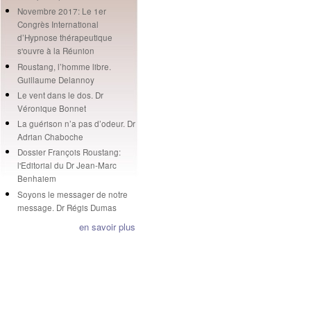
Novembre 2017: Le 1er
Congrès International
d’Hypnose thérapeutique
s'ouvre à la Réunion
Roustang, l’homme libre.
Guillaume Delannoy
Le vent dans le dos. Dr
Véronique Bonnet
La guérison n’a pas d’odeur. Dr
Adrian Chaboche
Dossier François Roustang:
l'Editorial du Dr Jean-Marc
Benhaiem
Soyons le messager de notre
message. Dr Régis Dumas
en savoir plus