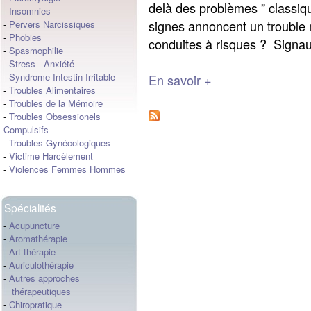
delà des problèmes ” classiqu
-
Insomnies
signes annoncent un trouble
-
Pervers Narcissiques
-
Phobies
conduites à risques ? Signaux
-
Spasmophilie
-
Stress
-
Anxiété
-
Syndrome Intestin Irritable
En savoir +
-
Troubles Alimentaires
-
Troubles de la Mémoire
-
Troubles Obsessionels
Compulsifs
-
Troubles Gynécologiques
-
Victime Harcèlement
-
Violences Femmes Hommes
Spécialités
-
Acupuncture
-
Aromathérapie
-
Art thérapie
-
Auriculothérapie
-
Autres approches
thérapeutiques
-
Chiropratique