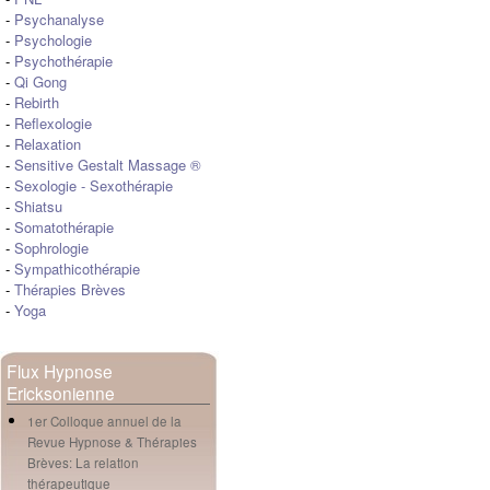
-
Psychanalyse
-
Psychologie
-
Psychothérapie
-
Qi Gong
-
Rebirth
-
Reflexologie
-
Relaxation
-
Sensitive Gestalt Massage ®
-
Sexologie
-
Sexothérapie
-
Shiatsu
-
Somatothérapie
-
Sophrologie
-
Sympathicothérapie
-
Thérapies Brèves
-
Yoga
Flux Hypnose
Ericksonienne
1er Colloque annuel de la
Revue Hypnose & Thérapies
Brèves: La relation
thérapeutique