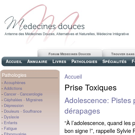
Forum Medecines Douces
Trouver dans
Accueil
Annuaire
Livres
Pathologies
Spécialités
F
Pathologies
Accueil
-
Acouphènes
Prise Toxiques
-
Addictions
-
Cancer
-
Cancerologie
Adolescence: Pistes p
-
Céphalées
-
Migraines
-
Dépression
dérapages
-
Douleurs
-
Souffrance
-
Dyslexie
“À l’adolescence, quand les p
-
Enfants
-
Fatigue
bon signe !”, rappelle Sylvie
-
Fibromyalgie