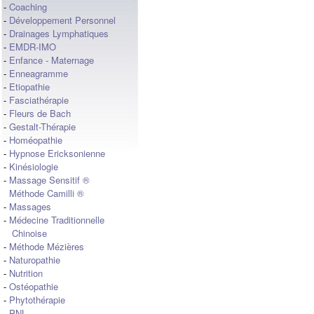
-
Coaching
-
Développement Personnel
-
Drainages Lymphatiques
-
EMDR-IMO
-
Enfance - Maternage
-
Enneagramme
-
Etiopathie
-
Fasciathérapie
-
Fleurs de Bach
-
Gestalt-Thérapie
-
Homéopathie
-
Hypnose Ericksonienne
-
Kinésiologie
-
Massage Sensitif ®
Méthode Camilli ®
-
Massages
-
Médecine Traditionnelle
Chinoise
-
Méthode Mézières
-
Naturopathie
-
Nutrition
-
Ostéopathie
-
Phytothérapie
-
PNL