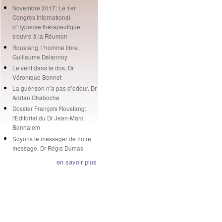
Novembre 2017: Le 1er
Congrès International
d’Hypnose thérapeutique
s'ouvre à la Réunion
Roustang, l’homme libre.
Guillaume Delannoy
Le vent dans le dos. Dr
Véronique Bonnet
La guérison n’a pas d’odeur. Dr
Adrian Chaboche
Dossier François Roustang:
l'Editorial du Dr Jean-Marc
Benhaiem
Soyons le messager de notre
message. Dr Régis Dumas
en savoir plus