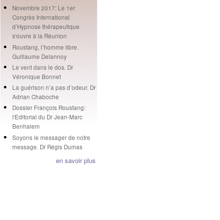
Novembre 2017: Le 1er
Congrès International
d’Hypnose thérapeutique
s'ouvre à la Réunion
Roustang, l’homme libre.
Guillaume Delannoy
Le vent dans le dos. Dr
Véronique Bonnet
La guérison n’a pas d’odeur. Dr
Adrian Chaboche
Dossier François Roustang:
l'Editorial du Dr Jean-Marc
Benhaiem
Soyons le messager de notre
message. Dr Régis Dumas
en savoir plus