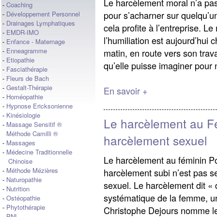
Le harcèlement moral n’a pas 
-
Coaching
pour s’acharner sur quelqu’un
-
Développement Personnel
-
Drainages Lymphatiques
cela profite à l’entreprise. 
-
EMDR-IMO
l’humiliation est aujourd’hui
-
Enfance - Maternage
-
Enneagramme
matin, en route vers son trava
-
Etiopathie
qu’elle puisse imaginer pour n
-
Fasciathérapie
-
Fleurs de Bach
-
Gestalt-Thérapie
En savoir +
-
Homéopathie
-
Hypnose Ericksonienne
-
Kinésiologie
Le harcèlement au Fé
-
Massage Sensitif ®
Méthode Camilli ®
harcèlement sexuel
-
Massages
-
Médecine Traditionnelle
Le harcèlement au féminin Po
Chinoise
-
Méthode Mézières
harcèlement subi n’est pas s
-
Naturopathie
sexuel. Le harcèlement dit « 
-
Nutrition
systématique de la femme, un
-
Ostéopathie
-
Phytothérapie
Christophe Dejours nomme le 
-
PNL