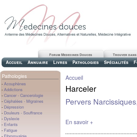
Forum Medecines Douces
Trouver dans
Accueil
Annuaire
Livres
Pathologies
Spécialités
F
Pathologies
Accueil
-
Acouphènes
Harceler
-
Addictions
-
Cancer
-
Cancerologie
Pervers Narcissiques
-
Céphalées
-
Migraines
-
Dépression
-
Douleurs
-
Souffrance
-
Dyslexie
En savoir +
-
Enfants
-
Fatigue
-
Fibromyalgie