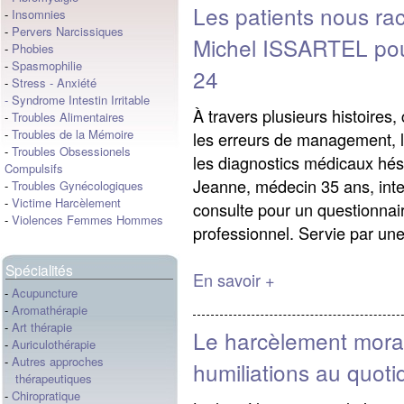
Les patients nous ra
-
Insomnies
-
Pervers Narcissiques
Michel ISSARTEL pou
-
Phobies
-
Spasmophilie
24
-
Stress
-
Anxiété
-
Syndrome Intestin Irritable
À travers plusieurs histoires
-
Troubles Alimentaires
-
Troubles de la Mémoire
les erreurs de management, l
-
Troubles Obsessionels
les diagnostics médicaux hés
Compulsifs
Jeanne, médecin 35 ans, intell
-
Troubles Gynécologiques
-
Victime Harcèlement
consulte pour un questionnai
-
Violences Femmes Hommes
professionnel. Servie par un
Spécialités
En savoir +
-
Acupuncture
-
Aromathérapie
-
Art thérapie
Le harcèlement moral
-
Auriculothérapie
-
Autres approches
humiliations au quoti
thérapeutiques
-
Chiropratique