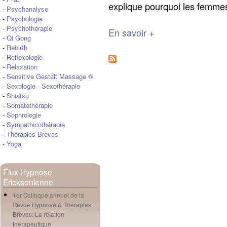
explique pourquoi les femmes
-
Psychanalyse
-
Psychologie
-
Psychothérapie
En savoir +
-
Qi Gong
-
Rebirth
-
Reflexologie
-
Relaxation
-
Sensitive Gestalt Massage ®
-
Sexologie
-
Sexothérapie
-
Shiatsu
-
Somatothérapie
-
Sophrologie
-
Sympathicothérapie
-
Thérapies Brèves
-
Yoga
Flux Hypnose
Ericksonienne
1er Colloque annuel de la
Revue Hypnose & Thérapies
Brèves: La relation
thérapeutique