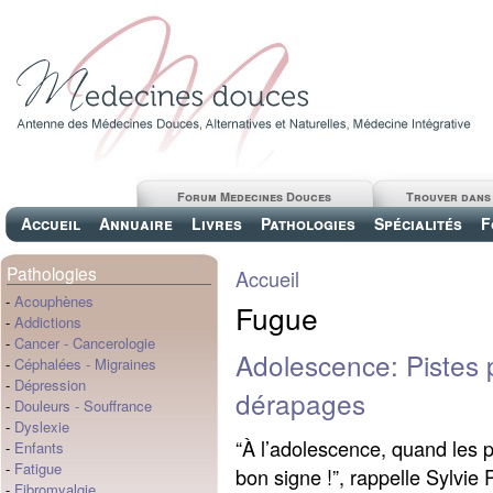
Forum Medecines Douces
Trouver dans
Accueil
Annuaire
Livres
Pathologies
Spécialités
F
Pathologies
Accueil
-
Acouphènes
Fugue
-
Addictions
-
Cancer
-
Cancerologie
Adolescence: Pistes p
-
Céphalées
-
Migraines
-
Dépression
dérapages
-
Douleurs
-
Souffrance
-
Dyslexie
“À l’adolescence, quand les p
-
Enfants
-
Fatigue
bon signe !”, rappelle Sylvie
-
Fibromyalgie