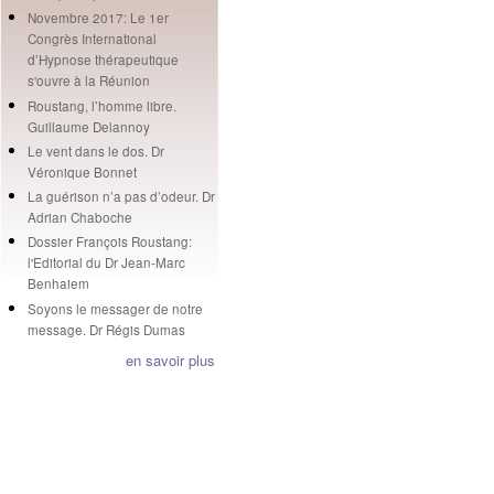
Novembre 2017: Le 1er
Congrès International
d’Hypnose thérapeutique
s'ouvre à la Réunion
Roustang, l’homme libre.
Guillaume Delannoy
Le vent dans le dos. Dr
Véronique Bonnet
La guérison n’a pas d’odeur. Dr
Adrian Chaboche
Dossier François Roustang:
l'Editorial du Dr Jean-Marc
Benhaiem
Soyons le messager de notre
message. Dr Régis Dumas
en savoir plus