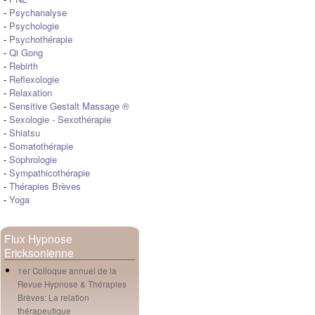
-
Psychanalyse
-
Psychologie
-
Psychothérapie
-
Qi Gong
-
Rebirth
-
Reflexologie
-
Relaxation
-
Sensitive Gestalt Massage ®
-
Sexologie
-
Sexothérapie
-
Shiatsu
-
Somatothérapie
-
Sophrologie
-
Sympathicothérapie
-
Thérapies Brèves
-
Yoga
Flux Hypnose
Ericksonienne
1er Colloque annuel de la
Revue Hypnose & Thérapies
Brèves: La relation
thérapeutique