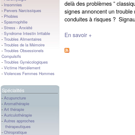
delà des problèmes ” classiqu
-
Insomnies
signes annoncent un trouble
-
Pervers Narcissiques
-
Phobies
conduites à risques ? Signaux
-
Spasmophilie
-
Stress
-
Anxiété
-
Syndrome Intestin Irritable
En savoir +
-
Troubles Alimentaires
-
Troubles de la Mémoire
-
Troubles Obsessionels
Compulsifs
-
Troubles Gynécologiques
-
Victime Harcèlement
-
Violences Femmes Hommes
Spécialités
-
Acupuncture
-
Aromathérapie
-
Art thérapie
-
Auriculothérapie
-
Autres approches
thérapeutiques
-
Chiropratique