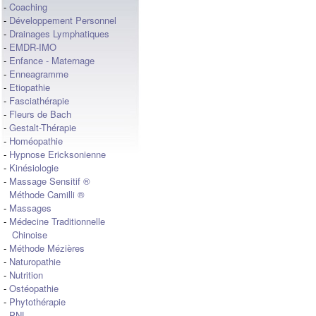
-
Coaching
-
Développement Personnel
-
Drainages Lymphatiques
-
EMDR-IMO
-
Enfance - Maternage
-
Enneagramme
-
Etiopathie
-
Fasciathérapie
-
Fleurs de Bach
-
Gestalt-Thérapie
-
Homéopathie
-
Hypnose Ericksonienne
-
Kinésiologie
-
Massage Sensitif ®
Méthode Camilli ®
-
Massages
-
Médecine Traditionnelle
Chinoise
-
Méthode Mézières
-
Naturopathie
-
Nutrition
-
Ostéopathie
-
Phytothérapie
-
PNL