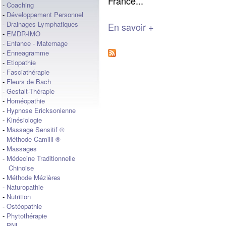
France...
-
Coaching
-
Développement Personnel
-
Drainages Lymphatiques
En savoir +
-
EMDR-IMO
-
Enfance - Maternage
-
Enneagramme
-
Etiopathie
-
Fasciathérapie
-
Fleurs de Bach
-
Gestalt-Thérapie
-
Homéopathie
-
Hypnose Ericksonienne
-
Kinésiologie
-
Massage Sensitif ®
Méthode Camilli ®
-
Massages
-
Médecine Traditionnelle
Chinoise
-
Méthode Mézières
-
Naturopathie
-
Nutrition
-
Ostéopathie
-
Phytothérapie
-
PNL