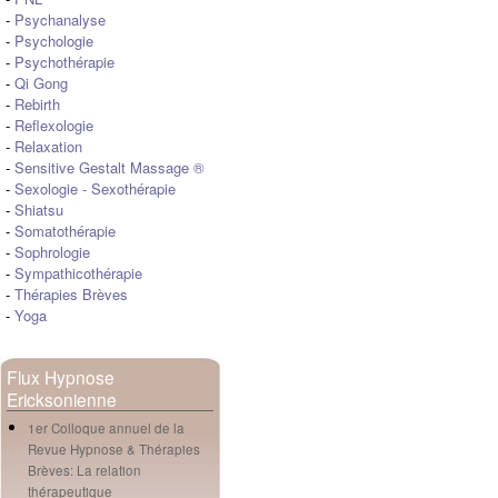
-
Psychanalyse
-
Psychologie
-
Psychothérapie
-
Qi Gong
-
Rebirth
-
Reflexologie
-
Relaxation
-
Sensitive Gestalt Massage ®
-
Sexologie
-
Sexothérapie
-
Shiatsu
-
Somatothérapie
-
Sophrologie
-
Sympathicothérapie
-
Thérapies Brèves
-
Yoga
Flux Hypnose
Ericksonienne
1er Colloque annuel de la
Revue Hypnose & Thérapies
Brèves: La relation
thérapeutique