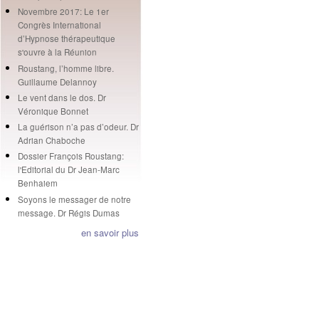
Novembre 2017: Le 1er
Congrès International
d’Hypnose thérapeutique
s'ouvre à la Réunion
Roustang, l’homme libre.
Guillaume Delannoy
Le vent dans le dos. Dr
Véronique Bonnet
La guérison n’a pas d’odeur. Dr
Adrian Chaboche
Dossier François Roustang:
l'Editorial du Dr Jean-Marc
Benhaiem
Soyons le messager de notre
message. Dr Régis Dumas
en savoir plus