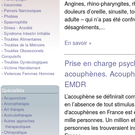
Angines, rhino-pharyngites, 
-
Insomnies
douleurs d’oreille, sinusite,
-
Pervers Narcissiques
-
Phobies
adulte – qui n’a pas été conf
-
Spasmophilie
désagréments,...
-
Stress
-
Anxiété
-
Syndrome Intestin Irritable
-
Troubles Alimentaires
En savoir +
-
Troubles de la Mémoire
-
Troubles Obsessionels
Compulsifs
Prise en charge psy
-
Troubles Gynécologiques
-
Victime Harcèlement
acouphènes. Acouph
-
Violences Femmes Hommes
EMDR
Spécialités
L’acouphène se définirait co
-
Acupuncture
en l’absence de tout stimulus
-
Aromathérapie
-
Art thérapie
d'acouphènes en France est e
-
Auriculothérapie
mille personnes. Un million et
-
Autres approches
personnes les trouveraient in
thérapeutiques
-
Chiropratique