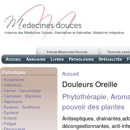
Forum Medecines Douces
Trouver dans
Accueil
Annuaire
Livres
Pathologies
Spécialités
F
Pathologies
Accueil
-
Acouphènes
Douleurs Oreille
-
Addictions
-
Cancer
-
Cancerologie
Phytothérapie, Aroma
-
Céphalées
-
Migraines
-
Dépression
pouvoir des plantes
-
Douleurs
-
Souffrance
-
Dyslexie
Antiseptiques, drainantes,ad
-
Enfants
-
Fatigue
décongestionnantes, anti-inf
-
Fibromyalgie