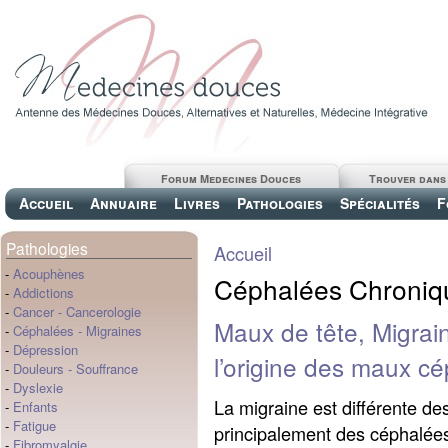
Forum Medecines Douces
Trouver dans
Accueil
Annuaire
Livres
Pathologies
Spécialités
F
Pathologies
Accueil
-
Acouphènes
Céphalées Chroniq
-
Addictions
-
Cancer
-
Cancerologie
Maux de tête, Migrai
-
Céphalées
-
Migraines
-
Dépression
l’origine des maux c
-
Douleurs
-
Souffrance
-
Dyslexie
La migraine est différente de
-
Enfants
-
Fatigue
principalement des céphalée
-
Fibromyalgie