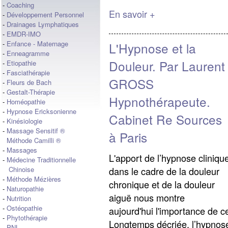
-
Coaching
En savoir +
-
Développement Personnel
-
Drainages Lymphatiques
-
EMDR-IMO
-
Enfance - Maternage
L'Hypnose et la
-
Enneagramme
Douleur. Par Laurent
-
Etiopathie
-
Fasciathérapie
GROSS
-
Fleurs de Bach
-
Gestalt-Thérapie
Hypnothérapeute.
-
Homéopathie
-
Hypnose Ericksonienne
Cabinet Re Sources
-
Kinésiologie
-
Massage Sensitif ®
à Paris
Méthode Camilli ®
-
Massages
L'apport de l’hypnose cliniqu
-
Médecine Traditionnelle
dans le cadre de la douleur
Chinoise
-
Méthode Mézières
chronique et de la douleur
-
Naturopathie
aiguë nous montre
-
Nutrition
-
Ostéopathie
aujourd'hui l'importance de ce
-
Phytothérapie
Longtemps décriée, l’hypnose
-
PNL