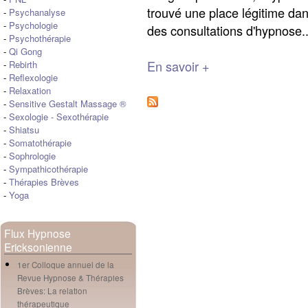
trouvé une place légitime dan
-
Psychanalyse
-
Psychologie
des consultations d'hypnose..
-
Psychothérapie
-
Qi Gong
En savoir +
-
Rebirth
-
Reflexologie
-
Relaxation
-
Sensitive Gestalt Massage ®
-
Sexologie
-
Sexothérapie
-
Shiatsu
-
Somatothérapie
-
Sophrologie
-
Sympathicothérapie
-
Thérapies Brèves
-
Yoga
Flux Hypnose
Ericksonienne
1er Colloque annuel de la
Revue Hypnose & Thérapies
Brèves: La relation
thérapeutique