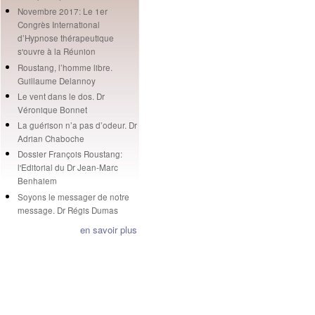
Novembre 2017: Le 1er
Congrès International
d’Hypnose thérapeutique
s'ouvre à la Réunion
Roustang, l’homme libre.
Guillaume Delannoy
Le vent dans le dos. Dr
Véronique Bonnet
La guérison n’a pas d’odeur. Dr
Adrian Chaboche
Dossier François Roustang:
l'Editorial du Dr Jean-Marc
Benhaiem
Soyons le messager de notre
message. Dr Régis Dumas
en savoir plus