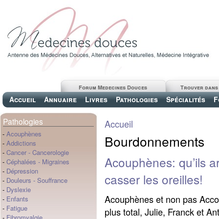
Forum Medecines Douces
Trouver dans
Accueil
Annuaire
Livres
Pathologies
Spécialités
F
Pathologies
Accueil
-
Acouphènes
Bourdonnements
-
Addictions
-
Cancer
-
Cancerologie
Acouphènes: qu’ils a
-
Céphalées
-
Migraines
-
Dépression
casser les oreilles!
-
Douleurs
-
Souffrance
-
Dyslexie
Acouphènes et non pas Acco
-
Enfants
-
Fatigue
plus total, Julie, Franck et A
-
Fibromyalgie