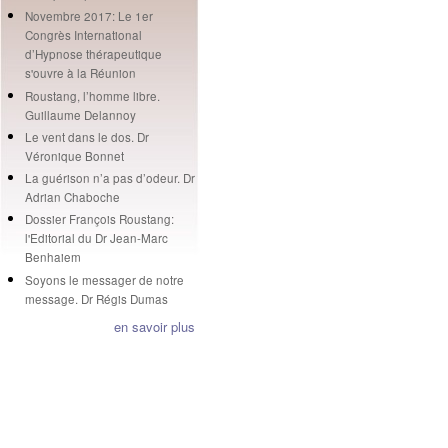
Novembre 2017: Le 1er
Congrès International
d’Hypnose thérapeutique
s'ouvre à la Réunion
Roustang, l’homme libre.
Guillaume Delannoy
Le vent dans le dos. Dr
Véronique Bonnet
La guérison n’a pas d’odeur. Dr
Adrian Chaboche
Dossier François Roustang:
l'Editorial du Dr Jean-Marc
Benhaiem
Soyons le messager de notre
message. Dr Régis Dumas
en savoir plus