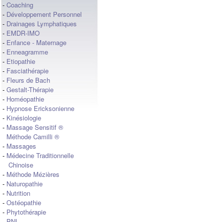
-
Coaching
-
Développement Personnel
-
Drainages Lymphatiques
-
EMDR-IMO
-
Enfance - Maternage
-
Enneagramme
-
Etiopathie
-
Fasciathérapie
-
Fleurs de Bach
-
Gestalt-Thérapie
-
Homéopathie
-
Hypnose Ericksonienne
-
Kinésiologie
-
Massage Sensitif ®
Méthode Camilli ®
-
Massages
-
Médecine Traditionnelle
Chinoise
-
Méthode Mézières
-
Naturopathie
-
Nutrition
-
Ostéopathie
-
Phytothérapie
-
PNL