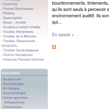
bourdonnements, tintements, 
-
Insomnies
qu’ils sont seuls à percevoir 
-
Pervers Narcissiques
-
Phobies
environnement auditif. Ils 
-
Spasmophilie
qui...
-
Stress
-
Anxiété
-
Syndrome Intestin Irritable
-
Troubles Alimentaires
En savoir +
-
Troubles de la Mémoire
-
Troubles Obsessionels
Compulsifs
-
Troubles Gynécologiques
-
Victime Harcèlement
-
Violences Femmes Hommes
Spécialités
-
Acupuncture
-
Aromathérapie
-
Art thérapie
-
Auriculothérapie
-
Autres approches
thérapeutiques
-
Chiropratique