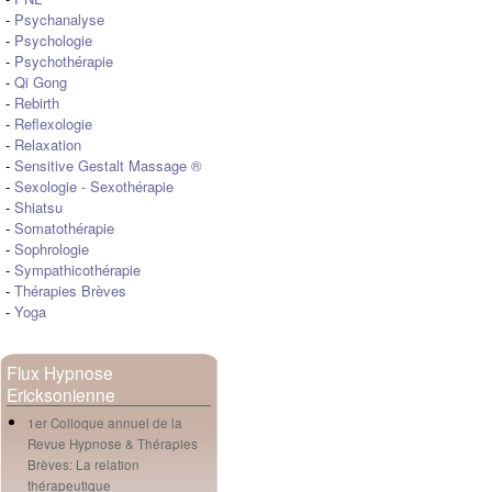
-
Psychanalyse
-
Psychologie
-
Psychothérapie
-
Qi Gong
-
Rebirth
-
Reflexologie
-
Relaxation
-
Sensitive Gestalt Massage ®
-
Sexologie
-
Sexothérapie
-
Shiatsu
-
Somatothérapie
-
Sophrologie
-
Sympathicothérapie
-
Thérapies Brèves
-
Yoga
Flux Hypnose
Ericksonienne
1er Colloque annuel de la
Revue Hypnose & Thérapies
Brèves: La relation
thérapeutique