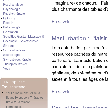
l’imaginaire) de chacun. Fai
-
Psychanalyse
plus charmante des tables d’
-
Psychologie
-
Psychothérapie
-
Qi Gong
En savoir +
-
Rebirth
-
Reflexologie
-
Relaxation
Masturbation : Plaisir
-
Sensitive Gestalt Massage ®
-
Sexologie
-
Sexothérapie
-
Shiatsu
La masturbation participe à 
-
Somatothérapie
ressources cachées de notre 
-
Sophrologie
partenaire. La masturbation e
-
Sympathicothérapie
-
Thérapies Brèves
consiste à induire le plaisir 
-
Yoga
génitales, de soi-même ou d’
sexes et à tous les âges de la
Flux Hypnose
Ericksonienne
En savoir +
1er Colloque annuel de la
Revue Hypnose & Thérapies
Brèves: La relation
Sexualités Humaines
thérapeutique