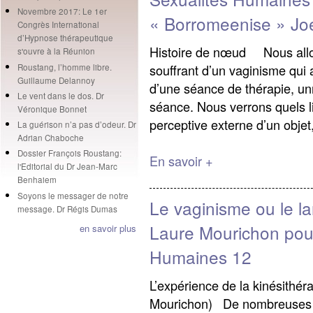
Novembre 2017: Le 1er
« Borromeenise » Joe
Congrès International
d’Hypnose thérapeutique
Histoire de nœud Nous allon
s'ouvre à la Réunion
souffrant d’un vaginisme qui a
Roustang, l’homme libre.
Guillaume Delannoy
d’une séance de thérapie, 
Le vent dans le dos. Dr
séance. Nous verrons quels lie
Véronique Bonnet
perceptive externe d’un objet
La guérison n’a pas d’odeur. Dr
Adrian Chaboche
Dossier François Roustang:
En savoir +
l'Editorial du Dr Jean-Marc
Benhaiem
Soyons le messager de notre
Le vaginisme ou le l
message. Dr Régis Dumas
Laure Mourichon pou
en savoir plus
Humaines 12
L’expérience de la kinésithér
Mourichon) De nombreuses 