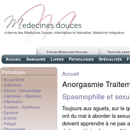
Forum Medecines Douces
Trouver dans
Accueil
Annuaire
Livres
Pathologies
Spécialités
F
Pathologies
Accueil
-
Acouphènes
Anorgasmie Traitem
-
Addictions
-
Cancer
-
Cancerologie
Spasmophilie et sexua
-
Céphalées
-
Migraines
-
Dépression
Toujours aux aguets, sur le q
-
Douleurs
-
Souffrance
-
Dyslexie
ont du mal à aborder la sexua
-
Enfants
doivent apprendre à ne pas av
-
Fatigue
-
Fibromyalgie