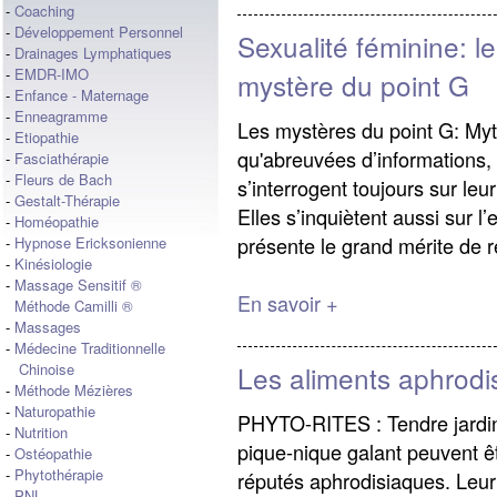
-
Coaching
-
Développement Personnel
Sexualité féminine: le
-
Drainages Lymphatiques
-
EMDR-IMO
mystère du point G
-
Enfance - Maternage
-
Enneagramme
Les mystères du point G: Myth
-
Etiopathie
qu'abreuvées d’informations, 
-
Fasciathérapie
-
Fleurs de Bach
s’interrogent toujours sur leur 
-
Gestalt-Thérapie
Elles s’inquiètent aussi sur l
-
Homéopathie
présente le grand mérite de r
-
Hypnose Ericksonienne
-
Kinésiologie
-
Massage Sensitif ®
En savoir +
Méthode Camilli ®
-
Massages
-
Médecine Traditionnelle
Les aliments aphrodi
Chinoise
-
Méthode Mézières
-
Naturopathie
PHYTO-RITES : Tendre jardi
-
Nutrition
pique-nique galant peuvent ê
-
Ostéopathie
-
Phytothérapie
réputés aphrodisiaques. Leur
-
PNL