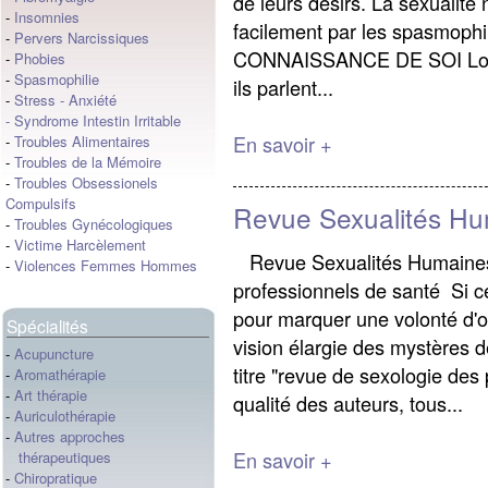
de leurs désirs. La sexualité
-
Insomnies
facilement par les spasmop
-
Pervers Narcissiques
CONNAISSANCE DE SOI Lorsqu
-
Phobies
-
Spasmophilie
ils parlent...
-
Stress
-
Anxiété
-
Syndrome Intestin Irritable
En savoir +
-
Troubles Alimentaires
-
Troubles de la Mémoire
-
Troubles Obsessionels
Compulsifs
Revue Sexualités H
-
Troubles Gynécologiques
-
Victime Harcèlement
Revue Sexualités Humaines
-
Violences Femmes Hommes
professionnels de santé Si ce t
pour marquer une volonté d'o
Spécialités
vision élargie des mystères d
-
Acupuncture
titre "revue de sexologie des
-
Aromathérapie
-
Art thérapie
qualité des auteurs, tous...
-
Auriculothérapie
-
Autres approches
En savoir +
thérapeutiques
-
Chiropratique