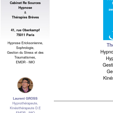
Cabinet Re Sources
Hypnose
&
Thérapies Brèves
41, rue Oberkampf
75011 Paris
Hypnose Ericksonienne,
Th
Sophrologie,
Hypno
Gestion du Stress et des
Hyp
Traumatismes,
EMDR - IMO
Gest
Ges
Kiné
Laurent GROSS
Hypnothérapeute
,
Kinésithérapeute D.E
EMDR - IMO