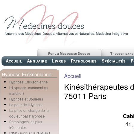
Forum Medecines Douces
Trouver dans
Accueil
Annuaire
Livres
Pathologies
Spécialités
F
Hypnose Ericksonienne
Accueil
Hypnose Ericksonienne
Kinésithérapeutes 
L'Hypnose, comment ça
75011 Paris
marche ?
Hypnose et Douleurs
La peur de l'Hypnose
La prise en charge de la
Cab
douleur par l'Hypnose
Pathologies les plus
41,
fréquentes
L'IMO supplante l'EMDR !