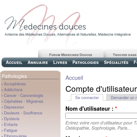
Forum Medecines Douces
Trouver dans
Accueil
Annuaire
Livres
Pathologies
Spécialités
F
Pathologies
Accueil
-
Acouphènes
Compte d'utilisateur
-
Addictions
-
Cancer
-
Cancerologie
Se connecter
Demander un 
-
Céphalées
-
Migraines
-
Dépression
Nom d'utilisateur :
*
-
Douleurs
-
Souffrance
-
Dyslexie
Entrez votre nom d'utilisateur pour 
-
Enfants
Ostéopathie, Sophrologie, Paris...
-
Fatigue
-
Fibromyalgie