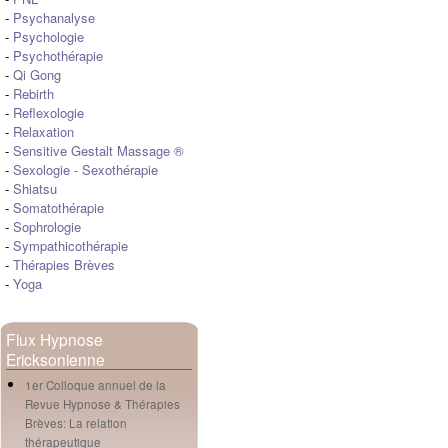
-
Psychanalyse
-
Psychologie
-
Psychothérapie
-
Qi Gong
-
Rebirth
-
Reflexologie
-
Relaxation
-
Sensitive Gestalt Massage ®
-
Sexologie
-
Sexothérapie
-
Shiatsu
-
Somatothérapie
-
Sophrologie
-
Sympathicothérapie
-
Thérapies Brèves
-
Yoga
Flux Hypnose
Ericksonienne
1er Colloque annuel de la
Revue Hypnose & Thérapies
Brèves: La relation
thérapeutique