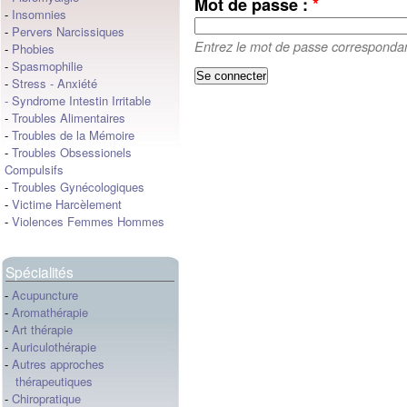
Mot de passe :
*
-
Insomnies
-
Pervers Narcissiques
Entrez le mot de passe correspondant
-
Phobies
-
Spasmophilie
-
Stress
-
Anxiété
-
Syndrome Intestin Irritable
-
Troubles Alimentaires
-
Troubles de la Mémoire
-
Troubles Obsessionels
Compulsifs
-
Troubles Gynécologiques
-
Victime Harcèlement
-
Violences Femmes Hommes
Spécialités
-
Acupuncture
-
Aromathérapie
-
Art thérapie
-
Auriculothérapie
-
Autres approches
thérapeutiques
-
Chiropratique