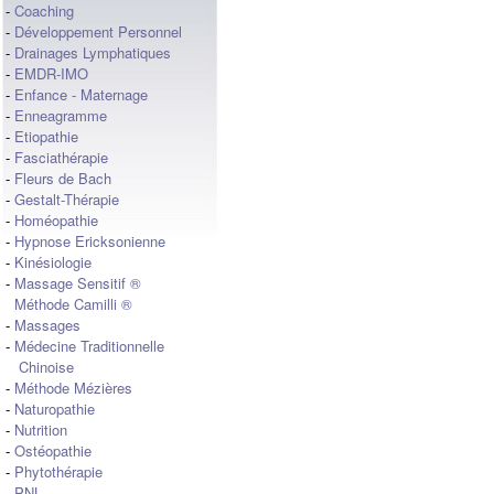
-
Coaching
-
Développement Personnel
-
Drainages Lymphatiques
-
EMDR-IMO
-
Enfance - Maternage
-
Enneagramme
-
Etiopathie
-
Fasciathérapie
-
Fleurs de Bach
-
Gestalt-Thérapie
-
Homéopathie
-
Hypnose Ericksonienne
-
Kinésiologie
-
Massage Sensitif ®
Méthode Camilli ®
-
Massages
-
Médecine Traditionnelle
Chinoise
-
Méthode Mézières
-
Naturopathie
-
Nutrition
-
Ostéopathie
-
Phytothérapie
-
PNL