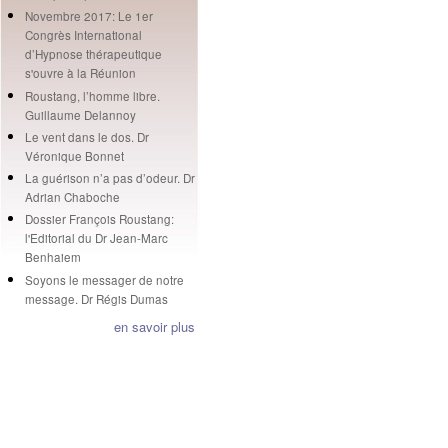
Novembre 2017: Le 1er
Congrès International
d’Hypnose thérapeutique
s'ouvre à la Réunion
Roustang, l’homme libre.
Guillaume Delannoy
Le vent dans le dos. Dr
Véronique Bonnet
La guérison n’a pas d’odeur. Dr
Adrian Chaboche
Dossier François Roustang:
l'Editorial du Dr Jean-Marc
Benhaiem
Soyons le messager de notre
message. Dr Régis Dumas
en savoir plus